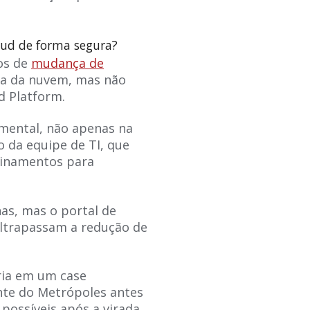
loud de forma segura?
os de
mudança de
nha da nuvem, mas não
d Platform.
amental, não apenas na
da equipe de TI, que
einamentos para
as, mas o portal de
ultrapassam a redução de
ria em um case
te do Metrópoles antes
possíveis após a virada