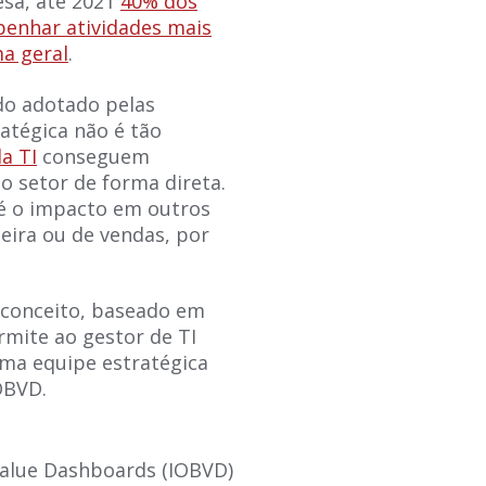
sa, até 2021
40% dos
penhar atividades mais
a geral
.
do adotado pelas
atégica não é tão
a TI
conseguem
o setor de forma direta.
é o impacto em outros
eira ou de vendas, por
 conceito, baseado em
rmite ao gestor de TI
ma equipe estratégica
OBVD.
Value Dashboards (IOBVD)