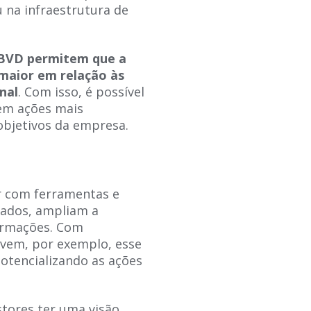
 na infraestrutura de
OBVD permitem que a
maior em relação às
nal
. Com isso, é possível
 em ações mais
bjetivos da empresa.
ar com ferramentas e
dados, ampliam a
formações. Com
vem, por exemplo, esse
potencializando as ações
stores ter uma visão