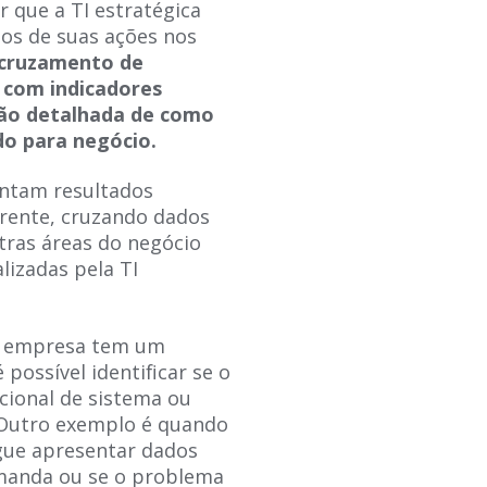
r que a TI estratégica
dos de suas ações nos
 cruzamento de
 com indicadores
isão detalhada de como
ndo para negócio.
entam resultados
erente, cruzando dados
utras áreas do negócio
lizadas pela TI
a empresa tem um
possível identificar se o
cional de sistema ou
. Outro exemplo é quando
gue apresentar dados
manda ou se o problema