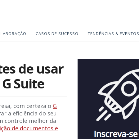
OLABORAÇÃO
CASOS DE SUCESSO
TENDÊNCIAS & EVENTO
tes de usar
 G Suite
esa, com certeza o
G
r a eficiência do seu
um controle melhor da
ição de documentos e