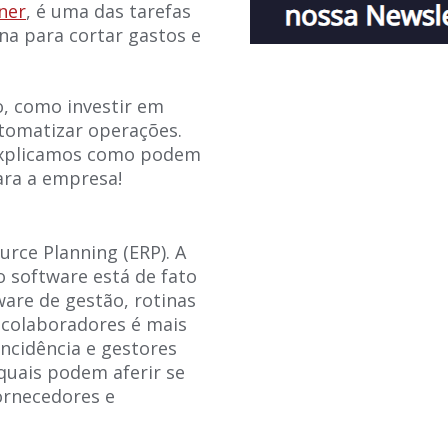
ner
, é uma das tarefas
na para cortar gastos e
o, como investir em
utomatizar operações.
 explicamos como podem
para a empresa!
rce Planning (ERP). A
o software está de fato
ware de gestão, rotinas
colaboradores é mais
cidência e gestores
quais podem aferir se
fornecedores e