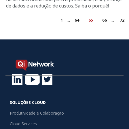
de dados e a redução de custos. Saiba o porquê!
1
...
64
65
66
...
72
SOLUÇÕES CLOUD
Produtividade e Colaboração
Cloud Services